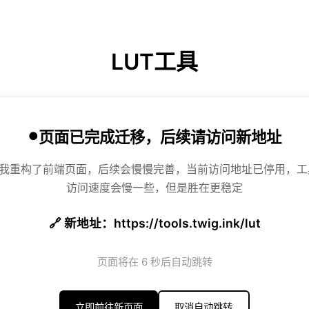
LUT工具
页面已完成迁移，后续请访问新地址
便，我重构了前端页面，后续会慢慢完善，当前访问地址已停用，
访问速度会慢一些，但是胜在更稳定
🔗 新地址：https://tools.twig.ink/lut
页面将在
6
秒后自动跳转
立即前往新页面
取消自动跳转